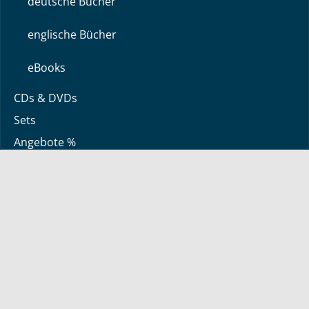
deutsche Bücher
englische Bücher
eBooks
CDs & DVDs
Sets
Angebote %
Über uns
Über Bayless
Glaubensbekenntnis
Kontakt zu uns
© 2026 - Antworten mit Bayless Conley e.V. - Alle Rechte