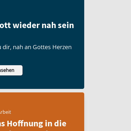
ott wieder nah sein
 dir, nah an Gottes Herzen
nsehen
rbeit
ns Hoffnung in die