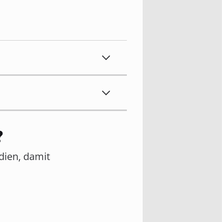
?
edien, damit