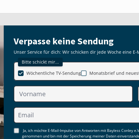
Verpasse keine Sendung
Unser Service für dich: Wir schicken dir jede Woche eine E-
Bitte schickt mir...
Wöchentliche TV-Sendung
Monatsbrief und neuest
Ja, ich möchte E-Mail-Impulse von Antworten mit Bayless Conley e.V
genommen und bin mit der Speicherung meiner Daten einverstand