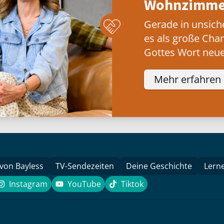
Wohnzimmer
Gerade in unsich
es als große Cha
Gottes Wort neue
Mehr erfahren
 von Bayless
TV-Sendezeiten
Deine Geschichte
Lern
Instagram
YouTube
Tiktok
k
Instagram
YouTube
Tiktok