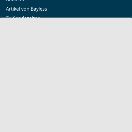
Artikel von Bayless
TV-Sendezeiten
Deine Geschichte
Lerne Gott kennen
Dein Gebetsanliegen
Downloads
Mediathek
Sendung der Woche
Alle Sendungen
Kurzvideos
Shop
Bücher
deutsche Bücher