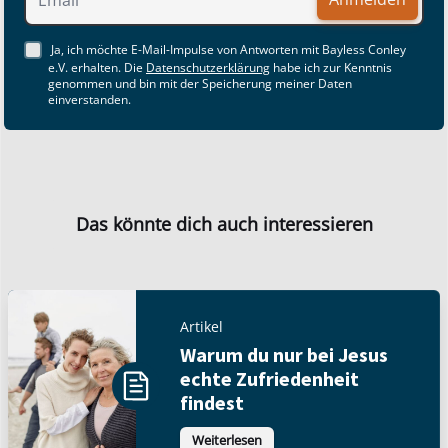
Ja, ich möchte E-Mail-Impulse von Antworten mit Bayless Conley
e.V. erhalten. Die
Datenschutzerklärung
habe ich zur Kenntnis
genommen und bin mit der Speicherung meiner Daten
einverstanden.
Das könnte dich auch interessieren
Artikel
Warum du nur bei Jesus
echte Zufriedenheit
findest
Weiterlesen