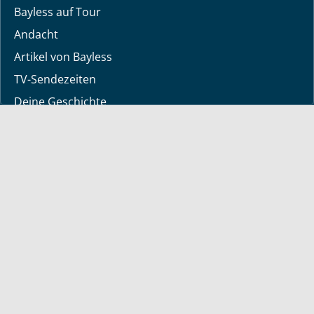
Bayless auf Tour
Andacht
Artikel von Bayless
TV-Sendezeiten
Deine Geschichte
Lerne Gott kennen
Dein Gebetsanliegen
Downloads
Mediathek
Sendung der Woche
Alle Sendungen
Kurzvideos
Shop