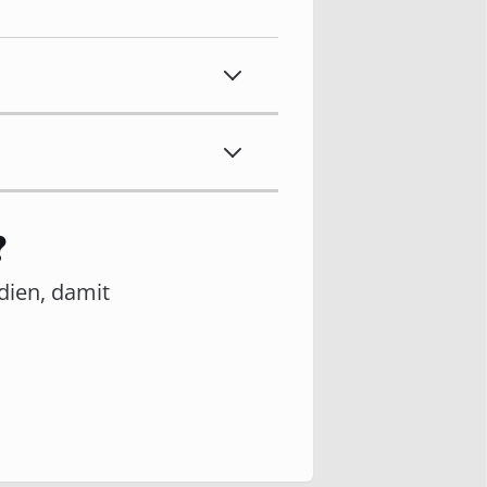
?
edien, damit