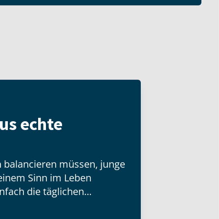
us echte
en balancieren müssen, junge
 einem Sinn im Leben
nfach die täglichen
istern versucht – wahre
s. Aber wie funktioniert