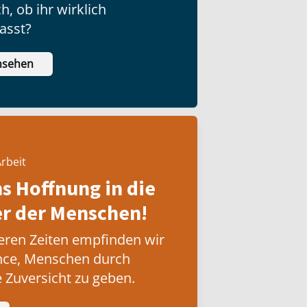
h, ob ihr wirklich
sst?
nsehen
rbeit
ns Hoffnung in die
 der Menschen!
eren Zeiten empfinden wir
nce, Menschen durch
 Zuversicht zu geben.