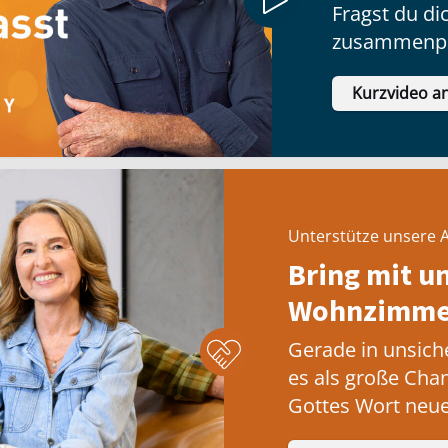
Fragst du dic
zusammenpa
Kurzvideo a
Unterstütze unsere A
Bring mit u
Wohnzimmer
Gerade in unsich
es als große Cha
Gottes Wort neue