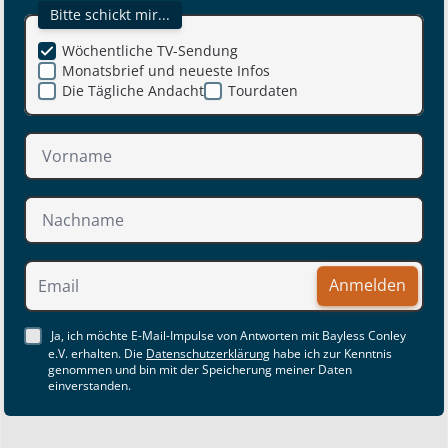
Bitte schickt mir...
Wöchentliche TV-Sendung
Monatsbrief und neueste Infos
Die Tägliche Andacht
Tourdaten
Anmelden
Ja, ich möchte E-Mail-Impulse von Antworten mit Bayless Conley
e.V. erhalten. Die
Datenschutzerklärung
habe ich zur Kenntnis
genommen und bin mit der Speicherung meiner Daten
einverstanden.