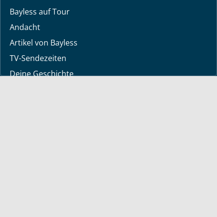
Bayless auf Tour
Andacht
Artikel von Bayless
TV-Sendezeiten
Deine Geschichte
Lerne Gott kennen
Dein Gebetsanliegen
Downloads
Mediathek
Sendung der Woche
Alle Sendungen
Kurzvideos
Shop