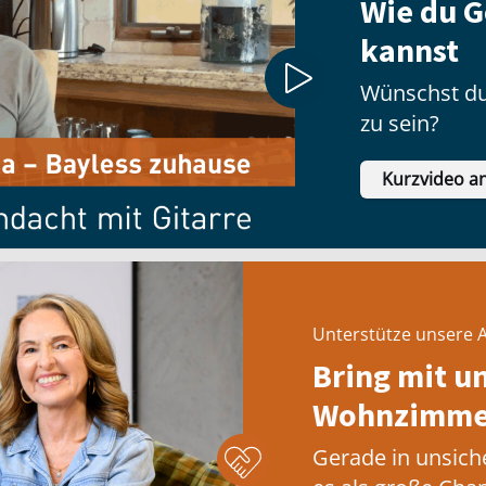
Wie du G
kannst
Wünschst du
zu sein?
Kurzvideo a
Unterstütze unsere A
Bring mit u
Wohnzimmer
Gerade in unsich