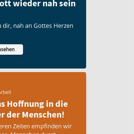
ott wieder nah sein
 dir, nah an Gottes Herzen
nsehen
rbeit
ns Hoffnung in die
 der Menschen!
eren Zeiten empfinden wir