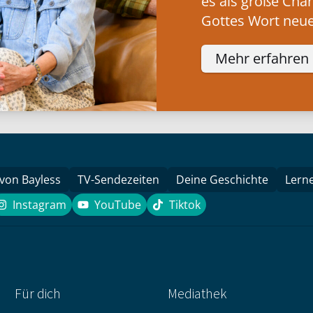
es als große Cha
Gottes Wort neue
Mehr erfahren
 von Bayless
TV-Sendezeiten
Deine Geschichte
Lern
Instagram
YouTube
Tiktok
k
Instagram
YouTube
Tiktok
Für dich
Mediathek