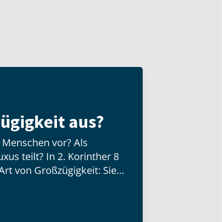
ügigkeit aus?
n Menschen vor? Als
us teilt? In 2. Korinther 8
Art von Großzügigkeit: Sie
d besitzt, sondern mit der