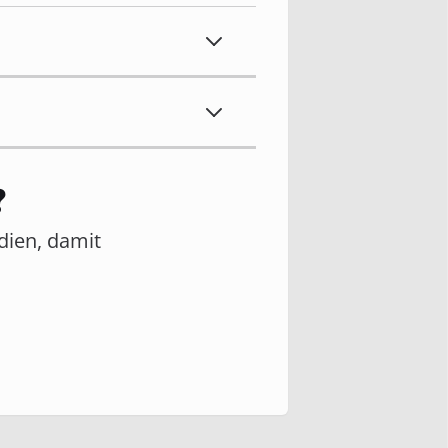
?
edien, damit