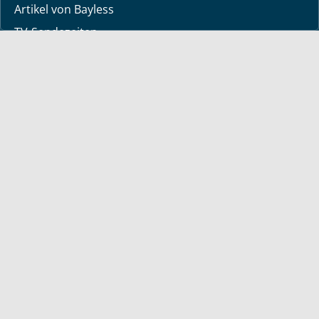
Artikel von Bayless
TV-Sendezeiten
Deine Geschichte
Lerne Gott kennen
Dein Gebetsanliegen
Downloads
Mediathek
Sendung der Woche
Alle Sendungen
Kurzvideos
Shop
Bücher
deutsche Bücher