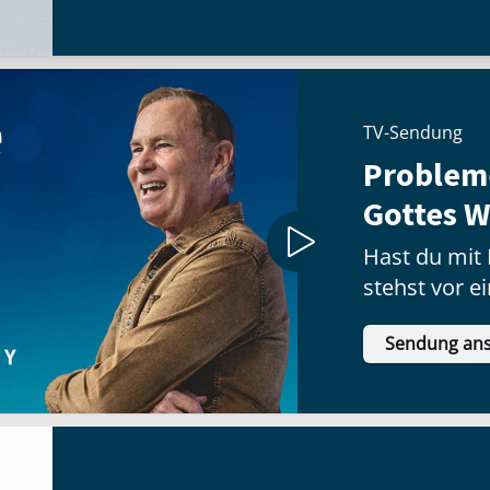
Menschen zum Glauben geführt und
hatte. Tatsächlich gab es in dieser St
Bekehrten in Europa.
TV-Sendung
Problem
Gottes W
Hast du mit
stehst vor e
oder hast e
Sendung an