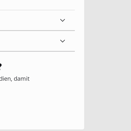
?
edien, damit