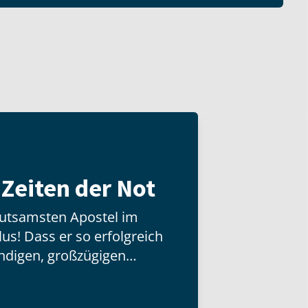
n Zeiten der Not
eutsamsten Apostel im
us! Dass er so erfolgreich
ndigen, großzügigen
timmten christlichen
ilippi, wo Paulus