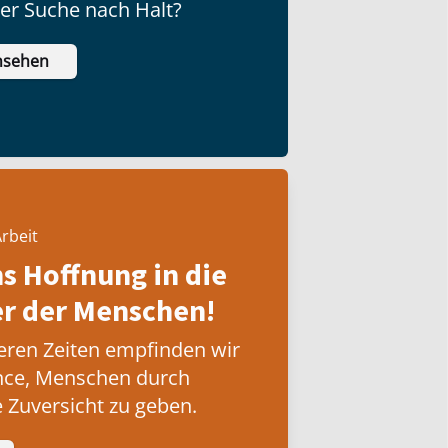
der Suche nach Halt?
nsehen
rbeit
ns Hoffnung in die
 der Menschen!
eren Zeiten empfinden wir
nce, Menschen durch
 Zuversicht zu geben.