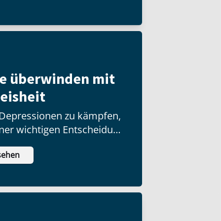
 eine Gemeinde gegründet
adt die allerersten
e überwinden mit
eisheit
 Depressionen zu kämpfen,
iner wichtigen Entscheidung
twas Schlimmes erlebt?
sehen