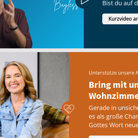
Bist du auf 
Kurzvideo a
Unterstütze unsere A
Bring mit u
Wohnzimmer
Gerade in unsich
es als große Cha
Gottes Wort neue