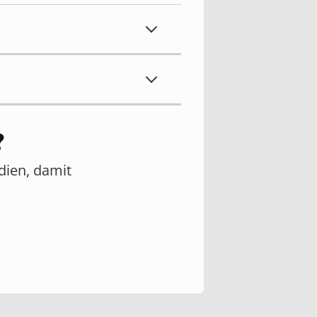
?
edien, damit