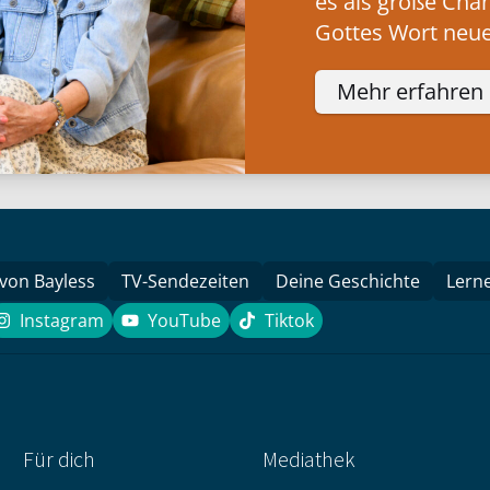
es als große Cha
Gottes Wort neue
Mehr erfahren
 von Bayless
TV-Sendezeiten
Deine Geschichte
Lern
Instagram
YouTube
Tiktok
k
Instagram
YouTube
Tiktok
Für dich
Mediathek