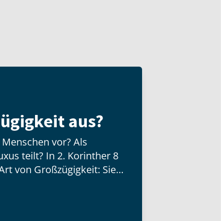
ügigkeit aus?
n Menschen vor? Als
us teilt? In 2. Korinther 8
Art von Großzügigkeit: Sie
d besitzt, sondern mit der