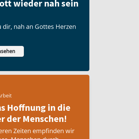
ott wieder nah sein
 dir, nah an Gottes Herzen
nsehen
rbeit
ns Hoffnung in die
 der Menschen!
eren Zeiten empfinden wir