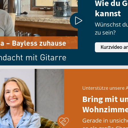
Wie du G
kannst
Wünschst du
zu sein?
Kurzvideo a
Unterstütze unsere A
Bring mit u
Wohnzimmer
Gerade in unsich