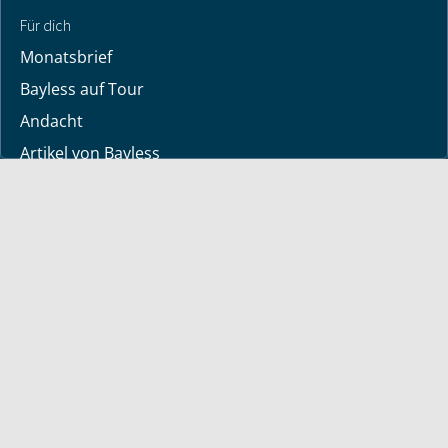
Für dich
Monatsbrief
Bayless auf Tour
Andacht
Artikel von Bayless
TV-Sendezeiten
Deine Geschichte
Lerne Gott kennen
Dein Gebetsanliegen
Downloads
Mediathek
Sendung der Woche
Alle Sendungen