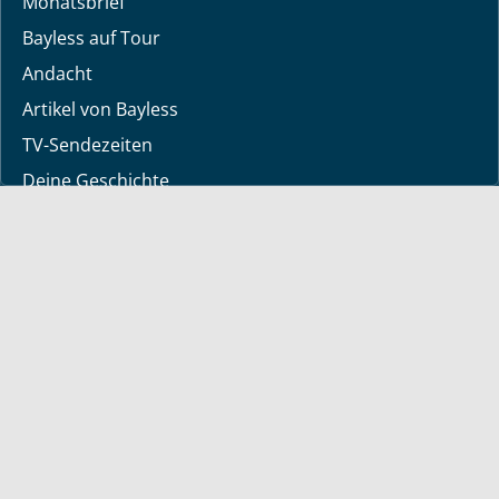
Monatsbrief
Bayless auf Tour
Andacht
Artikel von Bayless
TV-Sendezeiten
Deine Geschichte
Lerne Gott kennen
Dein Gebetsanliegen
Downloads
Mediathek
Sendung der Woche
Alle Sendungen
Kurzvideos
Shop