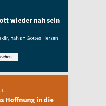
ott wieder nah sein
 dir, nah an Gottes Herzen
nsehen
rbeit
ns Hoffnung in die