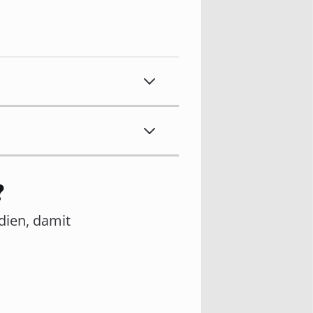
?
edien, damit