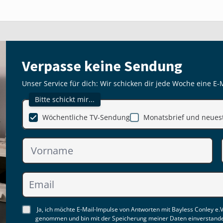
Verpasse keine Sendung
Unser Service für dich: Wir schicken dir jede Woche eine E-
Bitte schickt mir...
Wöchentliche TV-Sendung
Monatsbrief und neuest
Ja, ich möchte E-Mail-Impulse von Antworten mit Bayless Conley e.V
genommen und bin mit der Speicherung meiner Daten einverstand