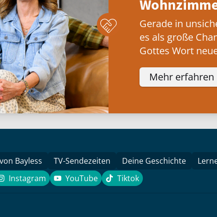
Wohnzimmer
Gerade in unsich
es als große Cha
Gottes Wort neue
Mehr erfahren
 von Bayless
TV-Sendezeiten
Deine Geschichte
Lern
Instagram
YouTube
Tiktok
k
Instagram
YouTube
Tiktok