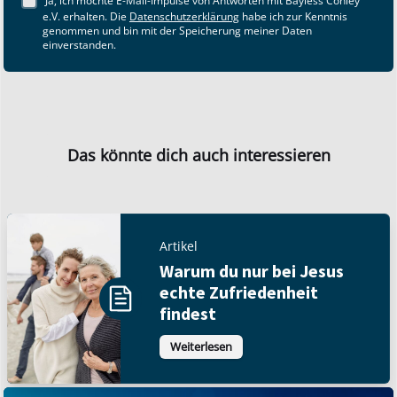
Ja, ich möchte E-Mail-Impulse von Antworten mit Bayless Conley
e.V. erhalten. Die
Datenschutzerklärung
habe ich zur Kenntnis
genommen und bin mit der Speicherung meiner Daten
einverstanden.
Das könnte dich auch interessieren
Artikel
Warum du nur bei Jesus
echte Zufriedenheit
findest
Weiterlesen