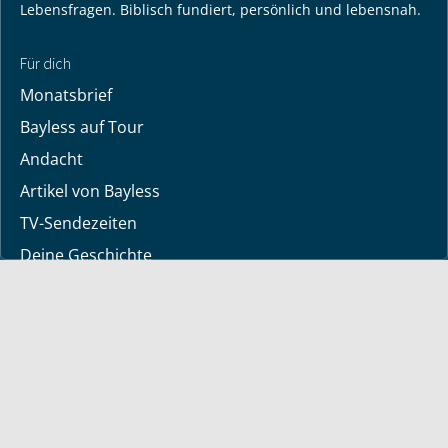
Lebensfragen. Biblisch fundiert, persönlich und lebensnah.
Für dich
Monatsbrief
Bayless auf Tour
Andacht
Artikel von Bayless
TV-Sendezeiten
Deine Geschichte
Lerne Gott kennen
Dein Gebetsanliegen
Downloads
Mediathek
Sendung der Woche