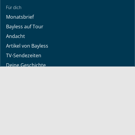
Für dich
Monatsbrief
Bayless auf Tour
Andacht
Artikel von Bayless
TV-Sendezeiten
Deine Geschichte
Lerne Gott kennen
Dein Gebetsanliegen
Downloads
Mediathek
Sendung der Woche
Alle Sendungen