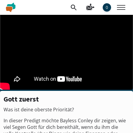
0
Gott zuerst
Was ist deine oberste Priorität?
In dieser Predigt möchte Bayless Conley dir zeigen, wie
viel Segen Gott für dich bereithält, wenn du ihm die