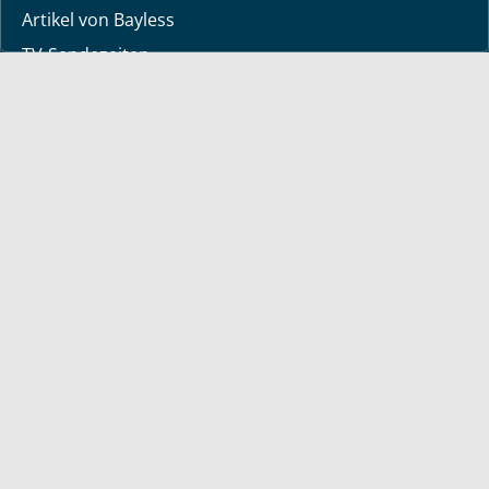
Artikel von Bayless
TV-Sendezeiten
Deine Geschichte
Lerne Gott kennen
Dein Gebetsanliegen
Downloads
Mediathek
Sendung der Woche
Alle Sendungen
Kurzvideos
Shop
Bücher
deutsche Bücher