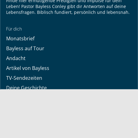
Finde hier ermutigende Predigten und Impulse für dein
Leben! Pastor Bayless Conley gibt dir Antworten auf deine
Lebensfragen. Biblisch fundiert, persönlich und lebensnah.
Für dich
Monatsbrief
Bayless auf Tour
Andacht
Artikel von Bayless
TV-Sendezeiten
Deine Geschichte
Lerne Gott kennen
Dein Gebetsanliegen
Downloads
Mediathek