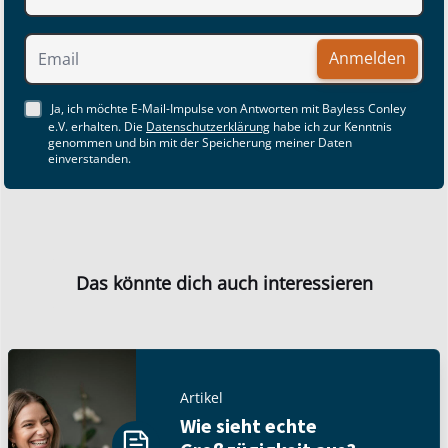
Anmelden
Ja, ich möchte E-Mail-Impulse von Antworten mit Bayless Conley
e.V. erhalten. Die
Datenschutzerklärung
habe ich zur Kenntnis
genommen und bin mit der Speicherung meiner Daten
einverstanden.
Das könnte dich auch interessieren
Artikel
Wie sieht echte