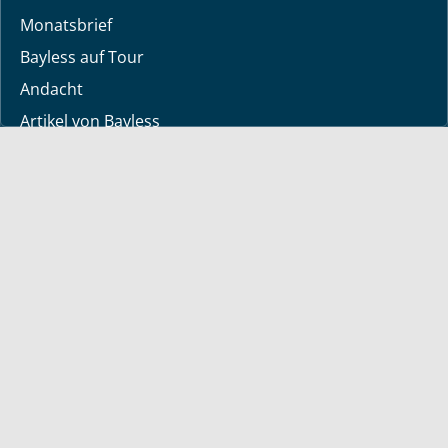
Monatsbrief
Bayless auf Tour
Andacht
Artikel von Bayless
TV-Sendezeiten
Deine Geschichte
Lerne Gott kennen
Dein Gebetsanliegen
Downloads
Mediathek
Sendung der Woche
Alle Sendungen
Kurzvideos