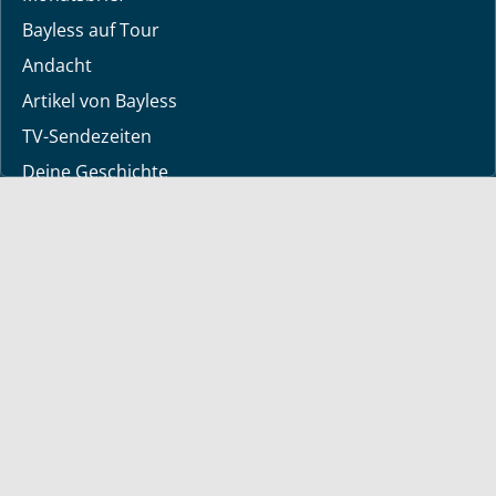
Bayless auf Tour
Andacht
Artikel von Bayless
TV-Sendezeiten
Deine Geschichte
Lerne Gott kennen
Dein Gebetsanliegen
Downloads
Mediathek
Sendung der Woche
Alle Sendungen
Kurzvideos
Shop