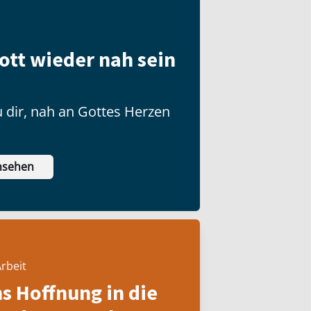
ott wieder nah sein
 dir, nah an Gottes Herzen
nsehen
rbeit
ns Hoffnung in die