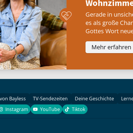
Wohnzimmer
Gerade in unsich
es als große Cha
Gottes Wort neue
Mehr erfahren
 von Bayless
TV-Sendezeiten
Deine Geschichte
Lern
Instagram
YouTube
Tiktok
k
Instagram
YouTube
Tiktok