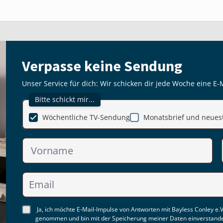
Verpasse keine Sendung
Unser Service für dich: Wir schicken dir jede Woche eine E-
Bitte schickt mir...
Wöchentliche TV-Sendung
Monatsbrief und neuest
Ja, ich möchte E-Mail-Impulse von Antworten mit Bayless Conley e.V
genommen und bin mit der Speicherung meiner Daten einverstand