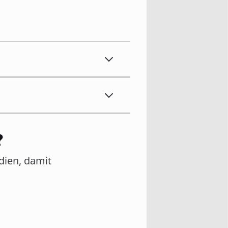
?
edien, damit