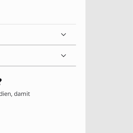
?
edien, damit