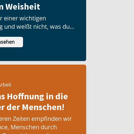
m Weisheit
r einer wichtigen
g und weißt nicht, was du
nsehen
rbeit
ns Hoffnung in die
 der Menschen!
eren Zeiten empfinden wir
nce, Menschen durch