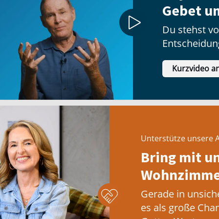
Gebet u
Du stehst vo
Entscheidun
tun sollst?
Kurzvideo a
Unterstütze unsere A
Bring mit u
Wohnzimmer
Gerade in unsich
es als große Cha