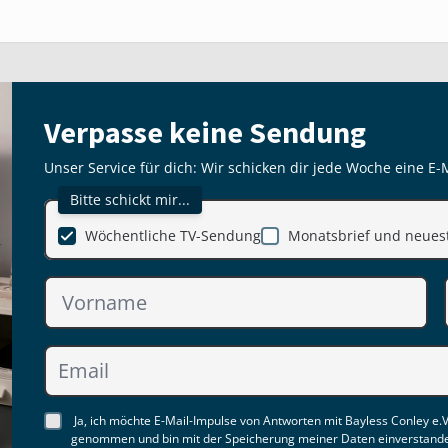
Verpasse keine Sendung
Unser Service für dich: Wir schicken dir jede Woche eine E-
Bitte schickt mir...
Wöchentliche TV-Sendung
Monatsbrief und neuest
Ja, ich möchte E-Mail-Impulse von Antworten mit Bayless Conley e.V
genommen und bin mit der Speicherung meiner Daten einverstand