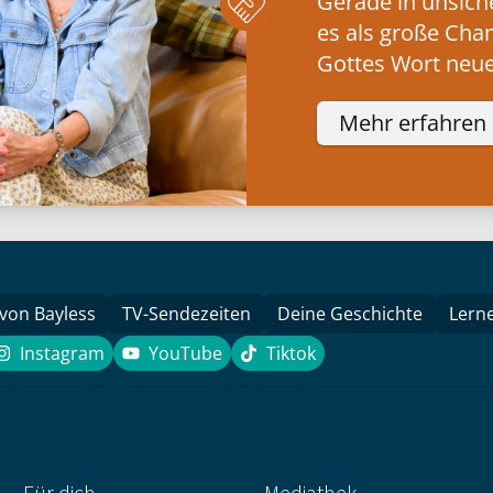
Gerade in unsich
es als große Cha
Gottes Wort neue
Mehr erfahren
 von Bayless
TV-Sendezeiten
Deine Geschichte
Lern
Instagram
YouTube
Tiktok
k
Instagram
YouTube
Tiktok
Für dich
Mediathek