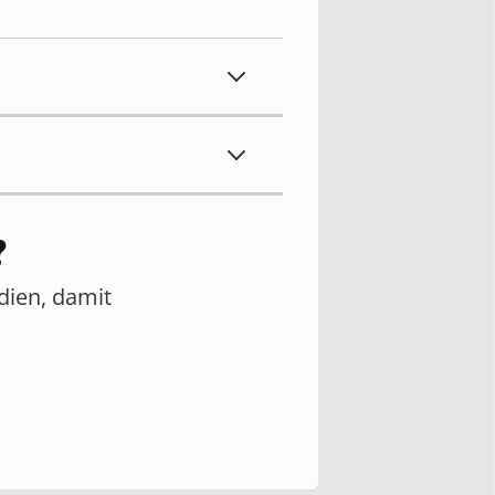
?
edien, damit