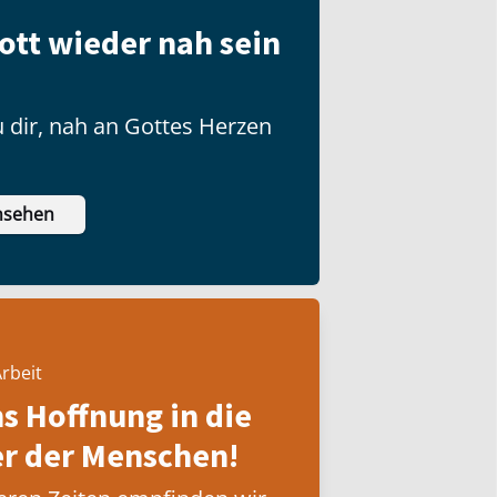
ott wieder nah sein
 dir, nah an Gottes Herzen
nsehen
rbeit
ns Hoffnung in die
 der Menschen!