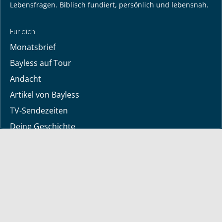
Lebensfragen. Biblisch fundiert, persönlich und lebensnah.
Für dich
Monatsbrief
Bayless auf Tour
Andacht
Artikel von Bayless
TV-Sendezeiten
Deine Geschichte
Lerne Gott kennen
Dein Gebetsanliegen
Downloads
Mediathek
Sendung der Woche