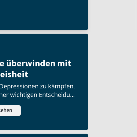
ilippi, wo Paulus
 eine Gemeinde gegründet
adt die allerersten
e überwinden mit
eisheit
 Depressionen zu kämpfen,
iner wichtigen Entscheidung
twas Schlimmes erlebt?
sehen