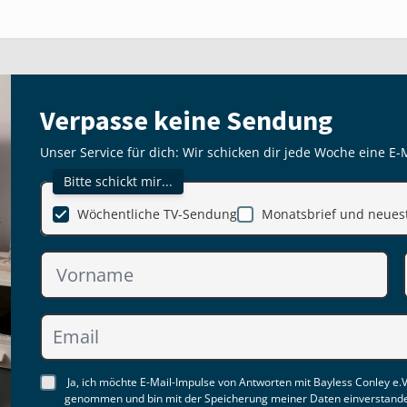
Verpasse keine Sendung
Unser Service für dich: Wir schicken dir jede Woche eine E-
Bitte schickt mir...
Wöchentliche TV-Sendung
Monatsbrief und neuest
Ja, ich möchte E-Mail-Impulse von Antworten mit Bayless Conley e.V
genommen und bin mit der Speicherung meiner Daten einverstand