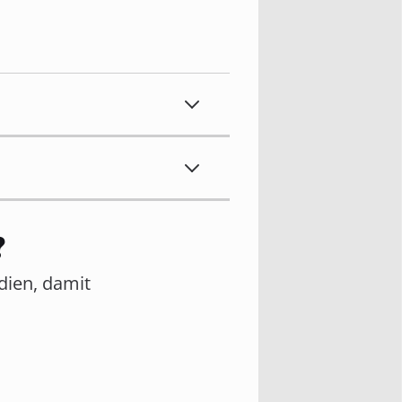
?
edien, damit