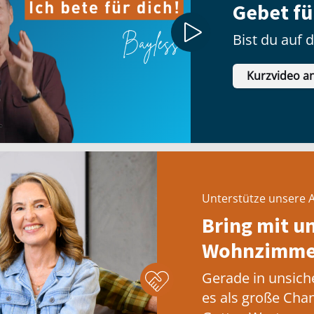
Gebet fu
Bist du auf 
Kurzvideo a
Unterstütze unsere A
Bring mit u
Wohnzimmer
Gerade in unsich
es als große Cha