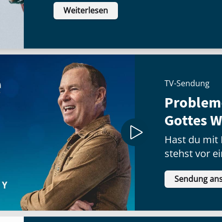
Weiterlesen
Gruppe. Diese Christen kamen aus Ph
Menschen zum Glauben geführt und
hatte. Tatsächlich gab es in dieser St
Bekehrten in Europa.
TV-Sendung
Problem
Gottes W
Hast du mit
stehst vor e
oder hast e
Sendung an