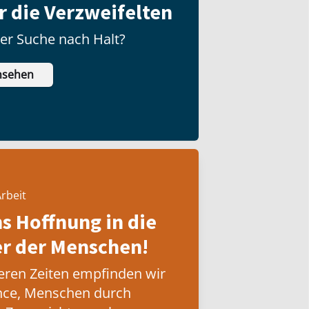
̈r die Verzweifelten
der Suche nach Halt?
nsehen
rbeit
ns Hoffnung in die
 der Menschen!
eren Zeiten empfinden wir
nce, Menschen durch