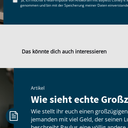
Ja, ich möchte E-Mail-Impulse von Antworten mit Bayless Conley e.V
genommen und bin mit der Speicherung meiner Daten einverstand
Das könnte dich auch interessieren
Artikel
Wie sieht echte Großz
Wie stellt ihr euch einen großzügige
jemanden mit viel Geld, der seinen Lux
beschreibt Paulus eine völlig andere 