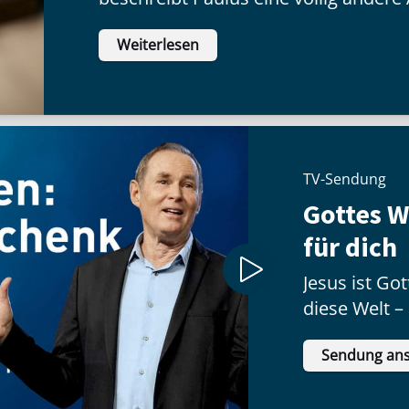
hat wenig zu tun mit dem, was jeman
Weiterlesen
inneren Haltung:
TV-Sendung
Gottes 
für dich
Jesus ist G
diese Welt –
Geschenk no
Sendung an