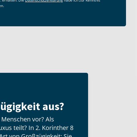
. erhalten. Die
Datenschutzerklärung
habe ich zur Kenntnis
en.
ügigkeit aus?
n Menschen vor? Als
us teilt? In 2. Korinther 8
Art von Großzügigkeit: Sie