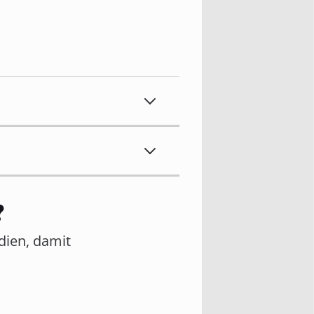
?
edien, damit