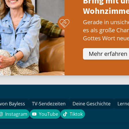
Bring mit u
Wohnzimmer
Gerade in unsich
es als große Cha
Gottes Wort neue
Mehr erfahren
 von Bayless
TV-Sendezeiten
Deine Geschichte
Lern
Instagram
YouTube
Tiktok
k
Instagram
YouTube
Tiktok