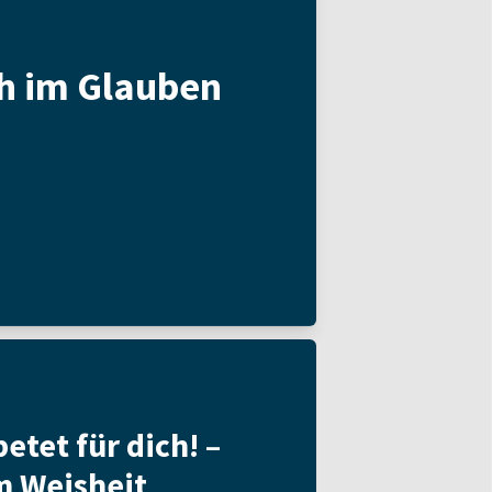
h im Glauben
etet für dich! –
m Weisheit