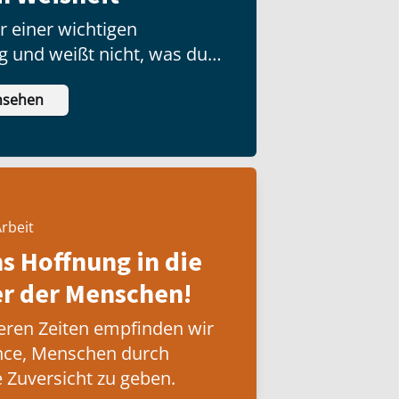
r einer wichtigen
g und weißt nicht, was du
nsehen
rbeit
ns Hoffnung in die
 der Menschen!
eren Zeiten empfinden wir
nce, Menschen durch
 Zuversicht zu geben.