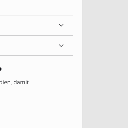
?
edien, damit