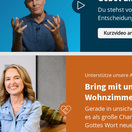
Du stehst vo
Entscheidun
tun sollst?
Kurzvideo a
Unterstütze unsere A
Bring mit u
Wohnzimmer
Gerade in unsich
es als große Cha
Gottes Wort neue