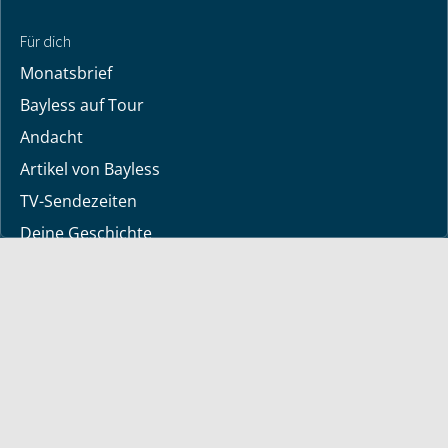
Für dich
Monatsbrief
Bayless auf Tour
Andacht
Artikel von Bayless
TV-Sendezeiten
Deine Geschichte
Lerne Gott kennen
Dein Gebetsanliegen
Downloads
Mediathek
Sendung der Woche
Alle Sendungen