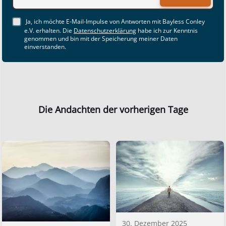
Ja, ich möchte E-Mail-Impulse von Antworten mit Bayless Conley
e.V. erhalten. Die
Datenschutzerklärung
habe ich zur Kenntnis
genommen und bin mit der Speicherung meiner Daten
einverstanden.
Die Andachten der vorherigen Tage
30. Dezember 2025