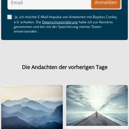
Anmelden
Ja, ich möchte E-Mail-Impulse von Antworten mit Bayless Conley
e.V. erhalten. Die
Datenschutzerklärung
habe ich zur Kenntnis
genommen und bin mit der Speicherung meiner Daten
einverstanden.
Die Andachten der vorherigen Tage