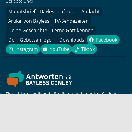
Beliebte Links
Monatsbrief
Bayless auf Tour
Andacht
Artikel von Bayless
TV-Sendezeiten
Deine Geschichte
Lerne Gott kennen
Dein Gebetsanliegen
Downloads
Facebook
Facebook
Instagram
YouTube
Tiktok
Instagram
YouTube
Tiktok
Finde hier ermutigende Predigten und Impulse für dein
Leben! Pastor Bayless Conley gibt dir Antworten auf deine
Lebensfragen. Biblisch fundiert, persönlich und lebensnah.
Für dich
Monatsbrief