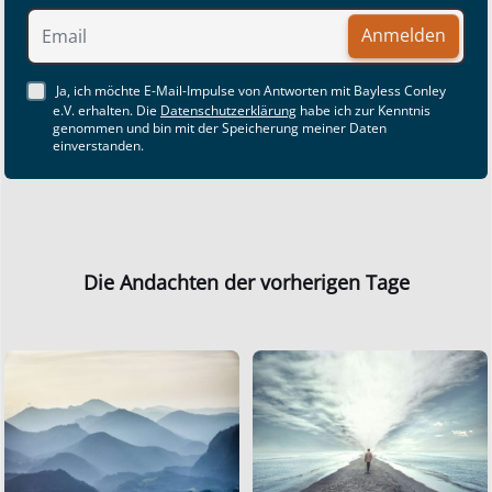
Anmelden
Ja, ich möchte E-Mail-Impulse von Antworten mit Bayless Conley
e.V. erhalten. Die
Datenschutzerklärung
habe ich zur Kenntnis
genommen und bin mit der Speicherung meiner Daten
einverstanden.
Die Andachten der vorherigen Tage