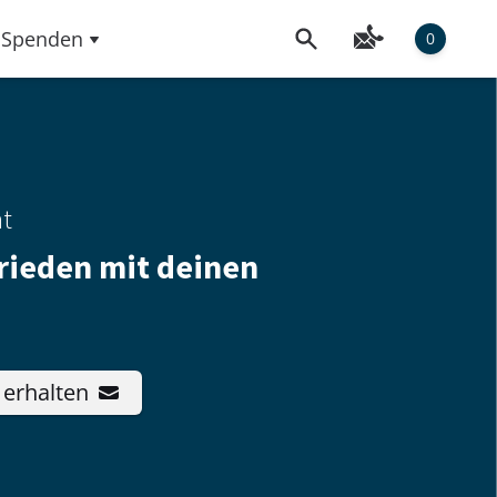
Spenden
0
ht
rieden mit deinen
 erhalten