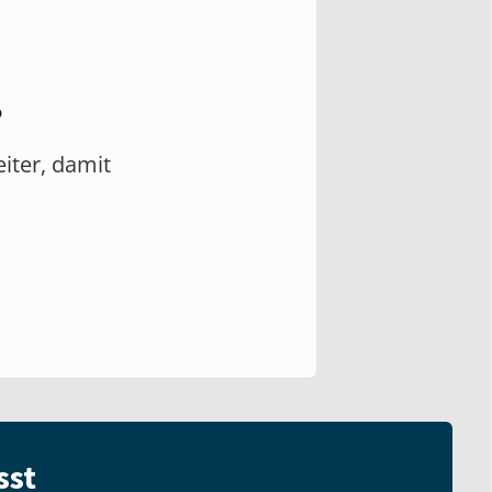
?
eiter, damit
sst