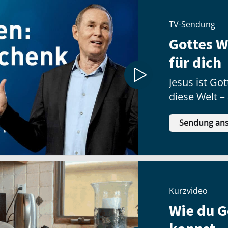
TV-Sendung
Gottes 
für dich
Jesus ist G
diese Welt –
Geschenk no
Sendung an
Kurzvideo
Wie du G