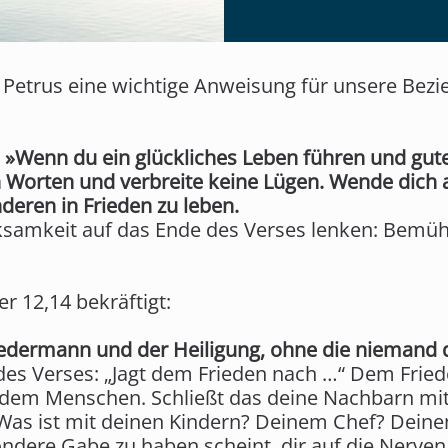
ns Petrus eine wichtige Anweisung für unsere Be
s: »Wenn du ein glückliches Leben führen und gute
n Worten und verbreite keine Lügen. Wende dich
deren in Frieden zu leben.
samkeit auf das Ende des Verses lenken: Bemüht
r 12,14 bekräftigt:
jedermann und der Heiligung, ohne die niemand 
 des Verses: „Jagt dem Frieden nach …“ Dem Frie
edem Menschen. Schließt das deine Nachbarn mit 
Was ist mit deinen Kindern? Deinem Chef? Deine
ondere Gabe zu haben scheint, dir auf die Nerven