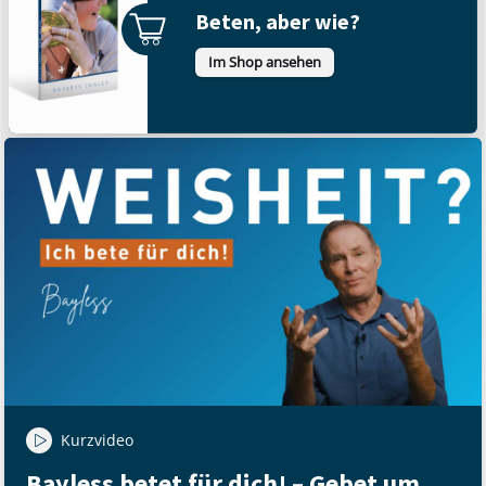
Beten, aber wie?
Im Shop ansehen
Kurzvideo
Bayless betet für dich! – Gebet um