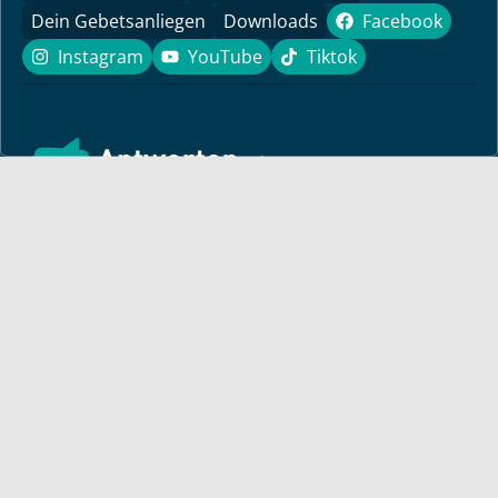
Dein Gebetsanliegen
Downloads
Facebook
Facebook
Instagram
YouTube
Tiktok
Instagram
YouTube
Tiktok
Finde hier ermutigende Predigten und Impulse für dein
Leben! Pastor Bayless Conley gibt dir Antworten auf deine
Lebensfragen. Biblisch fundiert, persönlich und lebensnah.
Für dich
Monatsbrief
Bayless auf Tour
Andacht
Artikel von Bayless