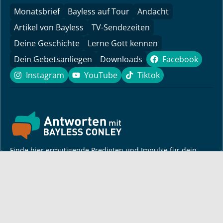
Monatsbrief
Bayless auf Tour
Andacht
Artikel von Bayless
TV-Sendezeiten
Deine Geschichte
Lerne Gott kennen
Dein Gebetsanliegen
Downloads
Facebook
Facebook
Instagram
YouTube
Tiktok
Instagram
YouTube
Tiktok
Finde hier ermutigende Predigten und Impulse für dein
Leben! Pastor Bayless Conley gibt dir Antworten auf deine
Lebensfragen. Biblisch fundiert, persönlich und lebensnah.
Für dich
Monatsbrief