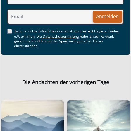
Anmelden
Ja, ich möchte E-Mail-Impulse von Antworten mit Bayless Conley
e.V. erhalten. Die
Datenschutzerklärung
habe ich zur Kenntnis
genommen und bin mit der Speicherung meiner Daten
einverstanden.
Die Andachten der vorherigen Tage