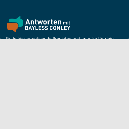
Finde hier ermutigende Predigten und Impulse für dein
Leben! Pastor Bayless Conley gibt dir Antworten auf deine
Lebensfragen. Biblisch fundiert, persönlich und lebensnah.
Für dich
Monatsbrief
Bayless auf Tour
Andacht
Artikel von Bayless
TV-Sendezeiten
Deine Geschichte