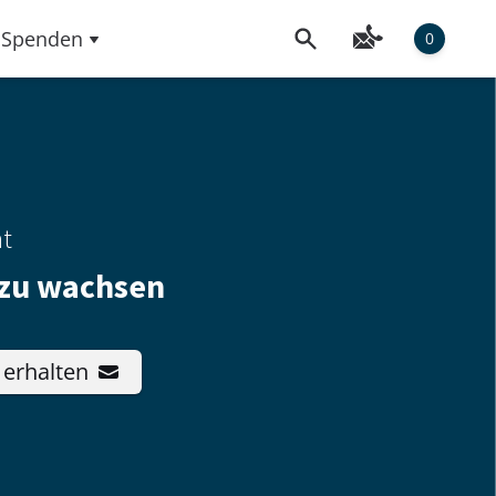
Spenden
0
ht
 zu wachsen
 erhalten