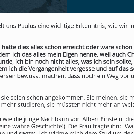
elt uns Paulus eine wichtige Erkenntnis, wie wir 
ch hätte dies alles schon erreicht oder wäre scho
 dem ich das alles mein Eigen nenne, weil auch Ch
unde, ich bin noch nicht alles, was ich sein sollte
ndem ich die Vergangenheit vergesse und auf das s
Versen bewusst machen, dass noch ein Weg vor un
ie seien schon angekommen. Sie meinen, sie m
 mehr studieren, sie müssten nicht mehr an We
h wie die junge Nachbarin von Albert Einstein, die
t eine wahre Geschichte!). Die Frau fragte ihn: „
e an und sagte: „Ich widme mich dem Studium der 