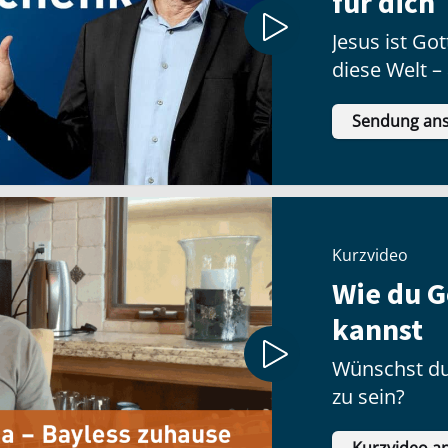
für dich
Jesus ist G
diese Welt –
Geschenk no
Sendung an
Kurzvideo
Wie du G
kannst
Wünschst du
zu sein?
Kurzvideo a