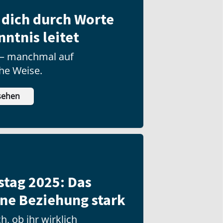
 dich durch Worte
nntnis leitet
t – manchmal auf
he Weise.
sehen
stag 2025: Das
ne Beziehung stark
h, ob ihr wirklich