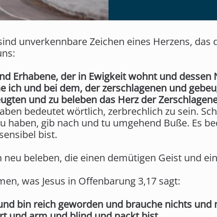
it sind unverkennbare Zeichen eines Herzens, da
uns:
d Erhabene, der in Ewigkeit wohnt und dessen Na
 ich und bei dem, der zerschlagenen und gebeug
ugten und zu beleben das Herz der Zerschlagene
haben bedeutet wörtlich, zerbrechlich zu sein. S
 zu haben, gib nach und tu umgehend Buße. Es be
ensibel bist.
en neu beleben, die einen demütigen Geist und ei
en, was Jesus in Offenbarung 3,17 sagt:
h und bin reich geworden und brauche nichts und 
t und arm und blind und nackt bist.