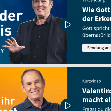
Wie Gott
der Erke
Gott sprich
übernatürlic
Sendung an
Kurzvideo
Valentin
macht ei
Fragst du dic