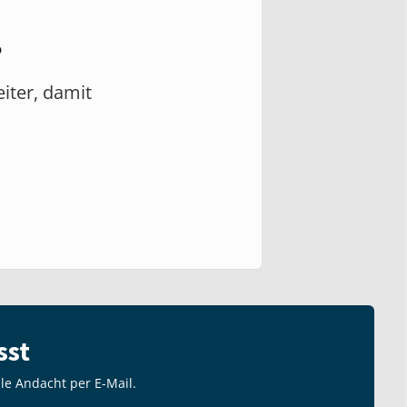
?
eiter, damit
sst
lle Andacht per E-Mail.