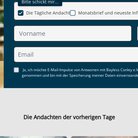
Bitte schickt mir...
Die Tägliche Andacht
Monatsbrief und neueste Inf
Ja, ich möchte E-Mail-Impulse von Antworten mit Bayless Conley e.V
genommen und bin mit der Speicherung meiner Daten einverstand
Die Andachten der vorherigen Tage