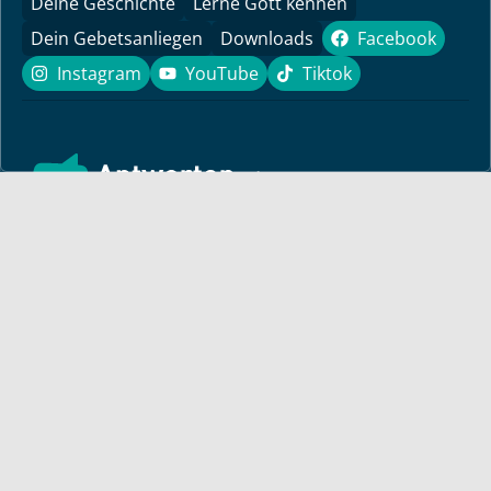
Deine Geschichte
Lerne Gott kennen
Dein Gebetsanliegen
Downloads
Facebook
Facebook
Instagram
YouTube
Tiktok
Instagram
YouTube
Tiktok
Finde hier ermutigende Predigten und Impulse für dein
Leben! Pastor Bayless Conley gibt dir Antworten auf deine
Lebensfragen. Biblisch fundiert, persönlich und lebensnah.
Für dich
Monatsbrief
Bayless auf Tour
Andacht
Artikel von Bayless