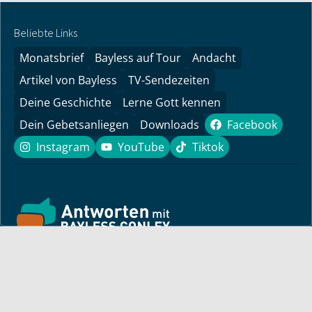
Beliebte Links
Monatsbrief
Bayless auf Tour
Andacht
Artikel von Bayless
TV-Sendezeiten
Deine Geschichte
Lerne Gott kennen
Dein Gebetsanliegen
Downloads
Facebook
Facebook
Instagram
YouTube
Tiktok
Instagram
YouTube
Tiktok
Finde hier ermutigende Predigten und Impulse für dein
Leben! Pastor Bayless Conley gibt dir Antworten auf deine
Lebensfragen. Biblisch fundiert, persönlich und lebensnah.