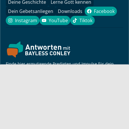
Deine Geschichte
Lerne Gott kennen
Dein Gebetsanliegen
Downloads
Facebook
Facebook
Instagram
YouTube
Tiktok
Instagram
YouTube
Tiktok
Finde hier ermutigende Predigten und Impulse für dein
Leben! Pastor Bayless Conley gibt dir Antworten auf deine
Lebensfragen. Biblisch fundiert, persönlich und lebensnah.
Für dich
Monatsbrief
Bayless auf Tour
Andacht
Artikel von Bayless