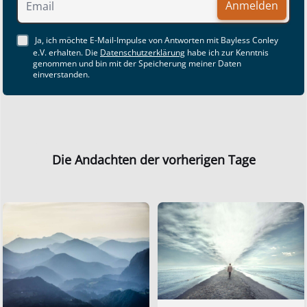
Anmelden
Ja, ich möchte E-Mail-Impulse von Antworten mit Bayless Conley
e.V. erhalten. Die
Datenschutzerklärung
habe ich zur Kenntnis
genommen und bin mit der Speicherung meiner Daten
einverstanden.
Die Andachten der vorherigen Tage