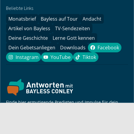
Beliebte Links
Monatsbrief
Bayless auf Tour
Andacht
Artikel von Bayless
TV-Sendezeiten
Deine Geschichte
Lerne Gott kennen
Dein Gebetsanliegen
Downloads
Facebook
Facebook
Instagram
YouTube
Tiktok
Instagram
YouTube
Tiktok
Finde hier ermutigende Predigten und Impulse für dein
Leben! Pastor Bayless Conley gibt dir Antworten auf deine
Lebensfragen. Biblisch fundiert, persönlich und lebensnah.
Für dich