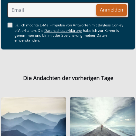
Anmelden
Ja, ich möchte E-Mail-Impulse von Antworten mit Bayless Conley
e.V. erhalten. Die
Datenschutzerklärung
habe ich zur Kenntnis
genommen und bin mit der Speicherung meiner Daten
einverstanden.
Die Andachten der vorherigen Tage