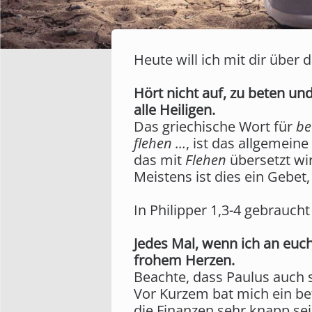
Heute will ich mit dir über
Hört nicht auf, zu beten und
alle Heiligen.
Das griechische Wort für
be
flehen …
, ist das allgemei
das mit
Flehen
übersetzt wi
Meistens ist dies ein Gebet,
In Philipper 1,3-4 gebrauch
Jedes Mal, wenn ich an euc
frohem Herzen.
Beachte, dass Paulus auch s
Vor Kurzem bat mich ein bef
die Finanzen sehr knapp se