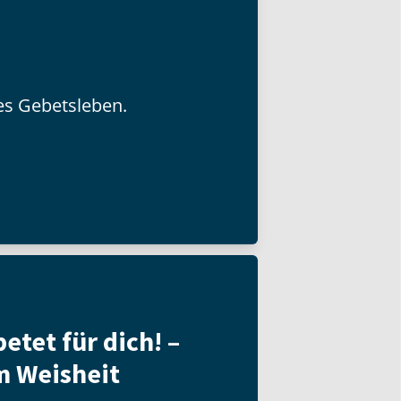
ves Gebetsleben.
etet für dich! –
m Weisheit