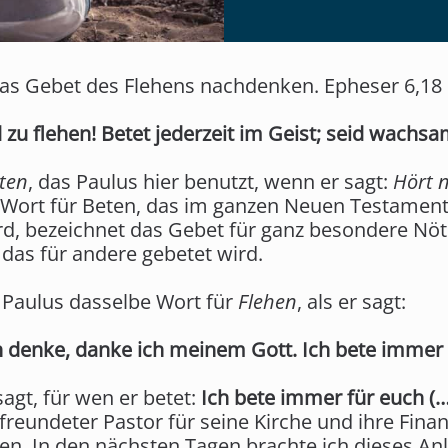
 das Gebet des Flehens nachdenken. Epheser 6,18 
 zu flehen! Betet jederzeit im Geist; seid wachsam
ten
, das Paulus hier benutzt, wenn er sagt:
Hört n
ne Wort für Beten, das im ganzen Neuen Testamen
rd, bezeichnet das Gebet für ganz besondere Nöt
 das für andere gebetet wird.
t Paulus dasselbe Wort für
Flehen
, als er sagt:
h denke, danke ich meinem Gott. Ich bete immer 
agt, für wen er betet:
Ich bete immer für euch (…
reundeter Pastor für seine Kirche und ihre Finan
ien. In den nächsten Tagen brachte ich dieses A