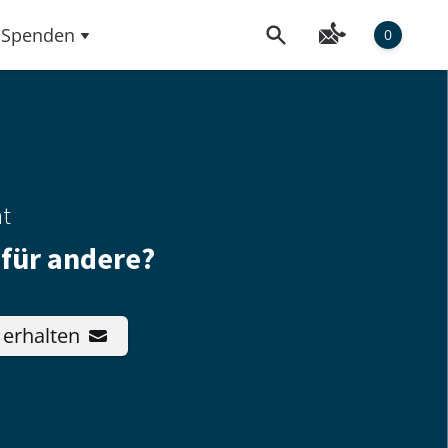
Spenden
0
ht
 für andere?
 erhalten