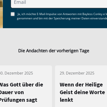
Ja, ich möchte E-Mail-Impulse von Antworten mit Bayless Conley e.V
genommen und bin mit der Speicherung meiner Daten einverstand
Die Andachten der vorherigen Tage
30. Dezember 2025
29. Dezember 2025
Was Gott über die
Wenn der Heilige
Dauer von
Geist deine Worte
Prüfungen sagt
lenkt