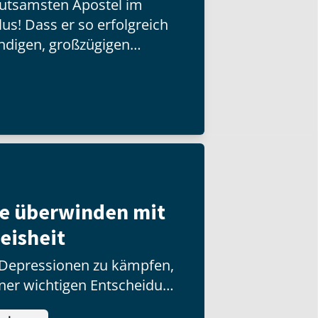
eutsamsten Apostel im
us! Dass er so erfolgreich
ndigen, großzügigen
timmten christlichen
ilippi, wo Paulus
 eine Gemeinde gegründet
adt die allerersten
e überwinden mit
eisheit
 Depressionen zu kämpfen,
iner wichtigen Entscheidung
twas Schlimmes erlebt?