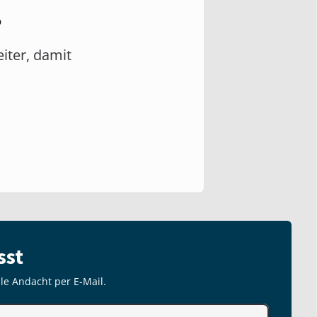
?
eiter, damit
sst
lle Andacht per E-Mail.