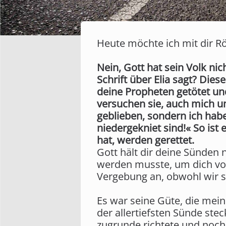
Heute möchte ich mit dir Rö
Nein, Gott hat sein Volk nic
Schrift über Elia sagt? Dies
deine Propheten getötet und
versuchen sie, auch mich um
geblieben, sondern ich habe
niedergekniet sind!« So ist
hat, werden gerettet.
Gott hält dir deine Sünden 
werden musste, um dich von
Vergebung an, obwohl wir si
Es war seine Güte, die mei
der allertiefsten Sünde ste
zugrunde richtete und noch 