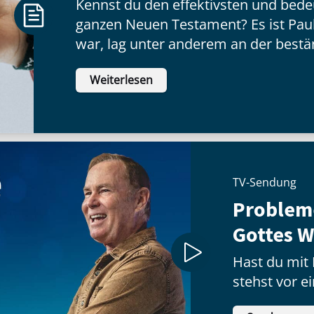
Kennst du den effektivsten und bed
ganzen Neuen Testament? Es ist Paul
war, lag unter anderem an der bestä
finanziellen Unterstützung einer bes
Weiterlesen
Gruppe. Diese Christen kamen aus Ph
Menschen zum Glauben geführt und
hatte. Tatsächlich gab es in dieser St
Bekehrten in Europa.
TV-Sendung
Problem
Gottes W
Hast du mit
stehst vor e
oder hast e