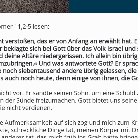
mer 11,2-5 lesen:
ht verstoßen, das er von Anfang an erwählt hat. E
er beklagte sich bei Gott über das Volk Israel und
 deine Altäre niedergerissen. Ich allein bin übri
zubringen.« Und was antwortete Gott? Er sprach:
 noch siebentausend andere übrig gelassen, die 
 es auch noch heute, denn einige von ihnen, die 
nicht vor. Er sandte seinen Sohn, um eine Schuld 
 der Sünde freizumachen. Gott bietet uns seine
e nicht verdienen.
ne Aufmerksamkeit auf sich zog und mich zum Kre
ckte, schreckliche Dinge tat, meinen Körper mit 
anderes tat, das mich früh ins Grab hätte bring