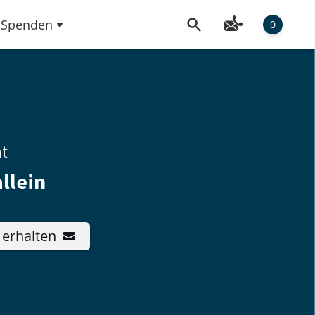
Spenden
0
ht
allein
 erhalten