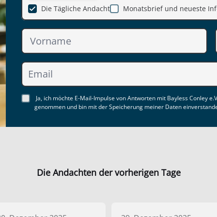
Die Tägliche Andacht
Monatsbrief und neueste Inf
Ja, ich möchte E-Mail-Impulse von Antworten mit Bayless Conley e.V
genommen und bin mit der Speicherung meiner Daten einverstand
Die Andachten der vorherigen Tage