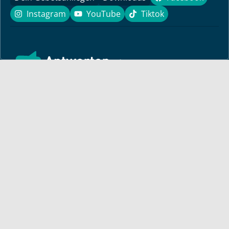
Facebook
Instagram
YouTube
Tiktok
Instagram
YouTube
Tiktok
Finde hier ermutigende Predigten und Impulse für dein
Leben! Pastor Bayless Conley gibt dir Antworten auf deine
Lebensfragen. Biblisch fundiert, persönlich und lebensnah.
Für dich
Monatsbrief
Bayless auf Tour
Andacht
Artikel von Bayless
TV-Sendezeiten