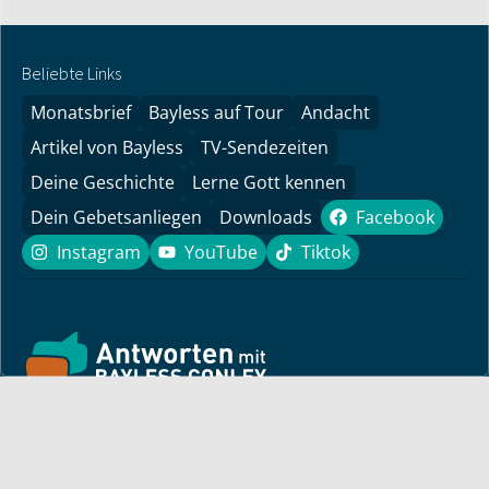
Beliebte Links
Monatsbrief
Bayless auf Tour
Andacht
Artikel von Bayless
TV-Sendezeiten
Deine Geschichte
Lerne Gott kennen
Dein Gebetsanliegen
Downloads
Facebook
Facebook
Instagram
YouTube
Tiktok
Instagram
YouTube
Tiktok
Finde hier ermutigende Predigten und Impulse für dein
Leben! Pastor Bayless Conley gibt dir Antworten auf deine
Lebensfragen. Biblisch fundiert, persönlich und lebensnah.